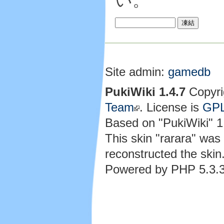
い。
Site admin:
gamedb
PukiWiki 1.4.7
Copyri
Team
. License is
GP
Based on "PukiWiki" 
This skin "rarara" wa
reconstructed the skin
Powered by PHP 5.3.3