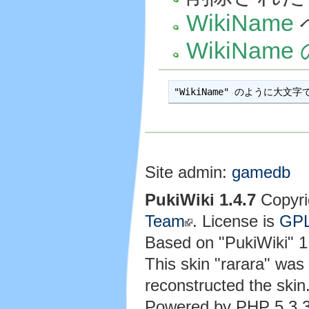
WikiName
WikiNam
Site admin:
gamedb
PukiWiki 1.4.7
Copyri
Team
. License is
GP
Based on "PukiWiki" 
This skin "rarara" wa
reconstructed the skin
Powered by PHP 5.3.3