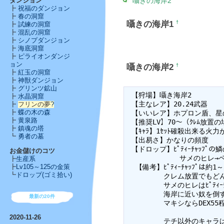
囁きの海岸2
ダンジョン
┣
祝福のダンジョン
┣
春の洞窟
囁きの海岸1
†
┣
試練の洞窟
┣
混乱の洞窟
┣
シノプダンジョン
┣
海底洞窟
┣
ピライオンダンジ
ョン
囁きの海岸2
†
┣
紅玉の洞窟
┣
神獣ダンジョン
┣
グリンツ鉱山
 【狩場】囁き海岸2

┣
水晶洞窟
 【主なレア】20.24武器

┣
フリンの夢
?
┣
蝶の木の森
 【いいレア】ホプロン盾、星
┣
黄泉路
 【推奨LV】70～（ｸﾚﾑ放置
┣
鎮魂の塔
 【ｷｬﾗ】1ｾｯﾄ確殺出来る火
┗
勇者の墓
 【出易さ】かなりの頻度

 【ドロップ】ﾋﾟﾃｨｰﾁｬｯﾌﾟ
お金儲けのコツ
             サメの
┣
生産系
  【備考】ﾋﾟﾃｨｰﾁｬｯﾌﾟは約
┣
Lv105～125の金策
┗
ドロップ(ゴミ拾い)
         クレム放置でも
         サメのヒレはﾋﾟﾃ
         海岸に近い奴
最新の20件
         マキシならDEX
2020-11-26
         テチ以外のキャ