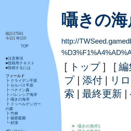
囁きの海
統計27561
今日1 昨日0
http://TWSeed.gamedb.
TOP
%D3%F1%A4%AD%
■
注意事項
■
投稿用テキスト
[
トップ
] [
編
■
投稿するには
フィールド
プ
|
添付
|
リロ
┣
クライデン平原
┣
セルバス平原
索
|
最終更新
|
┣
ペナイン森
┣
パレンシア海岸
┣
囁きの海岸
┣
ドッペルゲンガー
の森
┣
竹林
┣
秘密庭園
┗
砂漠
囁きの海岸1