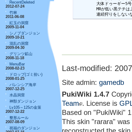
RecentDeleted
         大体ドゥーギー
2012-07-24
         MRが低い黒テ
竹林
         連続狩りをし
2011-06-08
紅玉の洞窟
2009-11-04
シノプダンジョン
2009-10-21
混乱の洞窟
2009-04-30
グリンツ鉱山
2008-11-18
MenuBar
Last-modified: 200
2008-02-23
ドロップ(ゴミ拾い)
2008-01-25
Site admin:
gamedb
パレンシア海岸
2007-12-25
PukiWiki 1.4.7
Copyri
水晶洞窟
神獣ダンジョン
Team
. License is
GP
Lv105～125の金策
Based on "PukiWiki" 
2007-12-22
整形ルール
This skin "rarara" wa
2007-08-09
祝福のダンジョン
reconstructed the skin