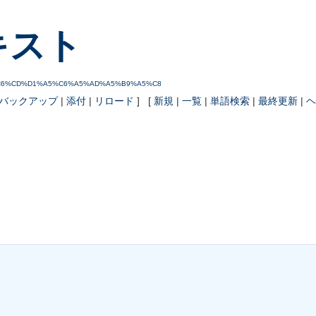
キスト
A%B9%C6%CD%D1%A5%C6%A5%AD%A5%B9%A5%C8
バックアップ
|
添付
|
リロード
] [
新規
|
一覧
|
単語検索
|
最終更新
|
ヘ