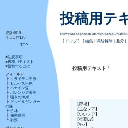
投稿用テ
統計4819
http://TWSeed.gamedb.info/wiki/?%C5%E
今日1 昨日0
[
トップ
] [
編集
|
凍結解除
|
差分
|
TOP
■
注意事項
■
投稿用テキスト
■
投稿するには
投稿用テキスト
†
フィールド
┣
クライデン平原
┣
セルバス平原
┣
ペナイン森
┣
パレンシア海岸
┣
囁きの海岸
┣
ドッペルゲンガー
 【狩場】

の森
 【主なレア】

┣
竹林
 【いいレア】

┣
秘密庭園
 【推奨LV】

┗
砂漠
 【ｷｬﾗ】
