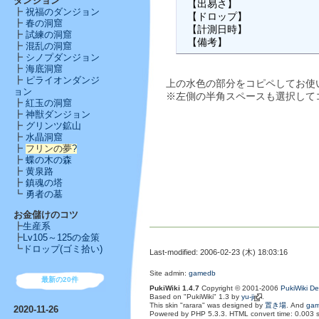
ダンジョン
 【出易さ】

┣
祝福のダンジョン
 【ドロップ】

┣
春の洞窟
 【計測日時】

┣
試練の洞窟
 【備考】
┣
混乱の洞窟
┣
シノプダンジョン
┣
海底洞窟
┣
ピライオンダンジ
上の水色の部分をコピペしてお使
ョン
※左側の半角スペースも選択して
┣
紅玉の洞窟
┣
神獣ダンジョン
┣
グリンツ鉱山
┣
水晶洞窟
┣
フリンの夢
?
┣
蝶の木の森
┣
黄泉路
┣
鎮魂の塔
┗
勇者の墓
お金儲けのコツ
┣
生産系
┣
Lv105～125の金策
┗
ドロップ(ゴミ拾い)
Last-modified: 2006-02-23 (木) 18:03:16
Site admin:
gamedb
最新の20件
PukiWiki 1.4.7
Copyright © 2001-2006
PukiWiki D
Based on "PukiWiki" 1.3 by
yu-ji
.
This skin "rarara" was designed by
置き場
. And
ga
2020-11-26
Powered by PHP 5.3.3. HTML convert time: 0.003 