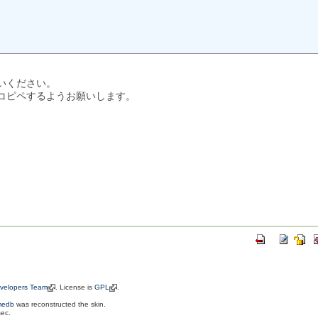
いください。
コピペするようお願いします。
evelopers Team
. License is
GPL
.
medb
was reconstructed the skin.
sec.