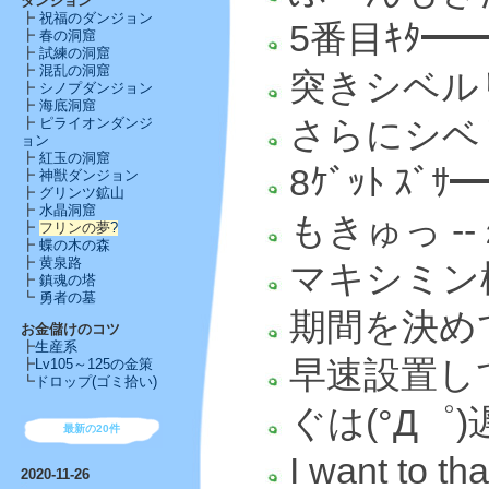
ダンジョン
┣
祝福のダンジョン
5番目ｷﾀ━━
┣
春の洞窟
┣
試練の洞窟
┣
混乱の洞窟
突きシベル
┣
シノプダンジョン
┣
海底洞窟
さらにシベリンが７
┣
ピライオンダンジ
ョン
┣
紅玉の洞窟
8ｹﾞｯﾄ ｽ
┣
神獣ダンジョン
┣
グリンツ鉱山
┣
水晶洞窟
もきゅっ --
┣
フリンの夢
?
┣
蝶の木の森
┣
黄泉路
マキシミン様
┣
鎮魂の塔
┗
勇者の墓
期間を決め
お金儲けのコツ
┣
生産系
早速設置してみ
┣
Lv105～125の金策
┗
ドロップ(ゴミ拾い)
ぐは(°Д゜
最新の20件
I want to th
2020-11-26