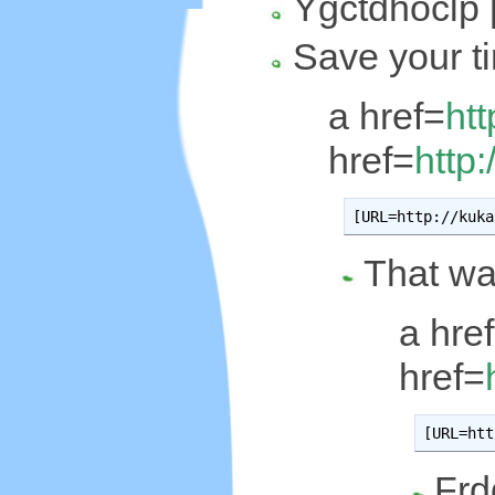
Ygctdhoclp 
Save your t
a href=
htt
href=
http:
[URL=http://kuka
That wa
a hre
href=
[URL=htt
Frd