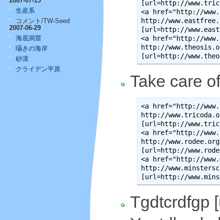
2007-07-15
[url=http://www.tric
生産系
<a href="http://www.
http://www.eastfree.
コメント/TW-Seed
2007-06-29
[url=http://www.east
<a href="http://www.
海底洞窟
http://www.theosis.o
囁きの海岸
[url=http://www.theo
砂漠
クライデン平原
Take care of
<a href="http://www.
http://www.tricoda.o
[url=http://www.tric
<a href="http://www.
http://www.rodee.org
[url=http://www.rode
<a href="http://www.
http://www.minstersc
[url=http://www.mins
Tgdtcrdfgp [