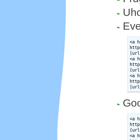
Uhc
Eve
<a h
http
[url
<a h
http
[url
<a h
http
[url
Goo
<a h
http
[url
<a h