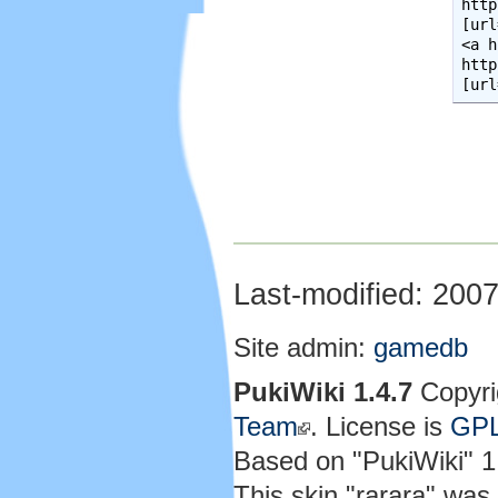
http
[url
<a h
http
[url
Last-modified: 200
Site admin:
gamedb
PukiWiki 1.4.7
Copyri
Team
. License is
GP
Based on "PukiWiki" 
This skin "rarara" wa