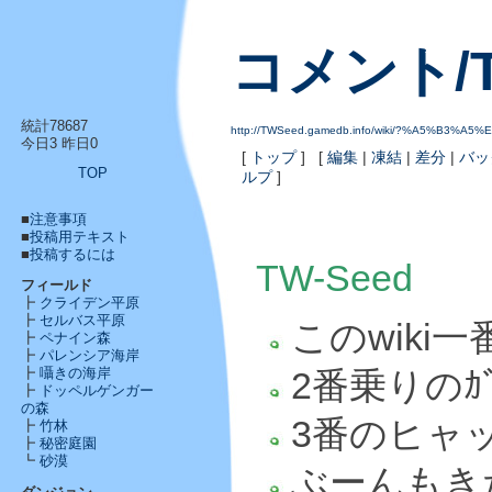
コメント/T
統計78687
http://TWSeed.gamedb.info/wiki/?%A5%B3%
今日3 昨日0
[
トップ
] [
編集
|
凍結
|
差分
|
バッ
TOP
ルプ
]
■
注意事項
■
投稿用テキスト
■
投稿するには
TW-Seed
フィールド
┣
クライデン平原
┣
セルバス平原
このwiki
┣
ペナイン森
┣
パレンシア海岸
2番乗りのｶﾞｯ
┣
囁きの海岸
┣
ドッペルゲンガー
の森
3番のヒャッ
┣
竹林
┣
秘密庭園
┗
砂漠
ぶーんもき